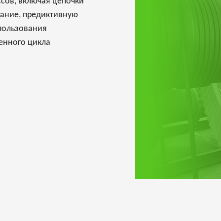
сов, включая цепочки
вание, предиктивную
спользования
енного цикла