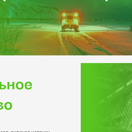
ьное
во