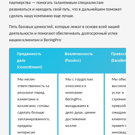
партнерства — помогать талантливым специалистам
развиваться и находить свой путь, что в дальнейшем поможет
сделать нашу компанию еще лучше.
Пять базовых ценностей, которые лежат в основе всей нашей
деятельности и помогают обеспечивать долгосрочный успех
нашим клиентам и BeringPro:
Преданность
Вовлеченность
Превосходс
делу
(Passion)
(Excellence)
(Commitment)
Мы несем
Мы с гордостью
Мы обеспечи
ответственность за
относимся к
высокое каче
результат перед
компании
услуг и
клиентами и
BeringPro,
стремимся
коллегами, готовы
вкладываем в
превзойти
сделать больше
дело душу, ценим
ожидания
запланированного,
достижения
клиентов. М
преданы
коллег.
приветствуем
интересам
инновационн