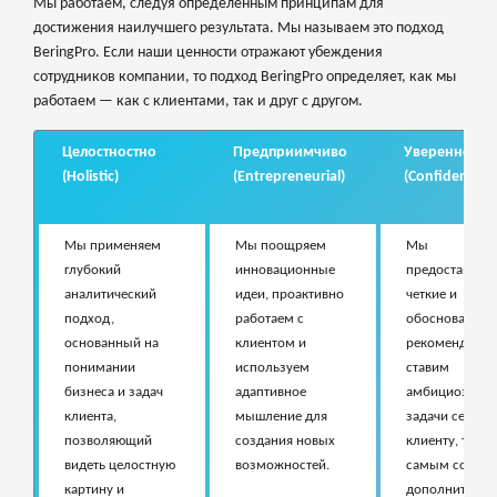
Мы работаем, следуя определенным принципам для
достижения наилучшего результата. Мы называем это подход
BeringPro. Если наши ценности отражают убеждения
сотрудников компании, то подход BeringPro определяет, как мы
работаем — как с клиентами, так и друг с другом.
Целостностно
Предприимчиво
Уверенно
(Holistic)
(Entrepreneurial)
(Confident)
Мы применяем
Мы поощряем
Мы
глубокий
инновационные
предоставляе
аналитический
идеи, проактивно
четкие и
подход,
работаем с
обоснованны
основанный на
клиентом и
рекомендации
понимании
используем
ставим
бизнеса и задач
адаптивное
амбициозные
клиента,
мышление для
задачи себе и
позволяющий
создания новых
клиенту, тем
видеть целостную
возможностей.
самым создав
картину и
дополнительн