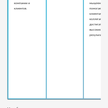
компании и
мышление и
клиентов.
помогаем
клиентам и
коллегам
достигать
высоких
результатов.