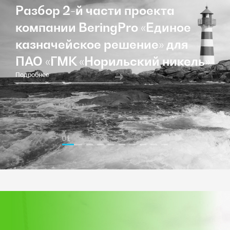
Разбор 2-й части проекта
компании BeringPro «Единое
казначейское решение» для
ПАО «ГМК «Норильский никель»
Подробнее