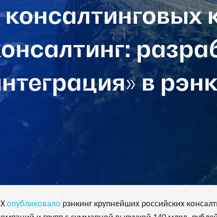
 консалтинговых 
онсалтинг: разра
нтеграция» в рэн
EX
опубликовало
рэнкинг крупнейших российских консалт