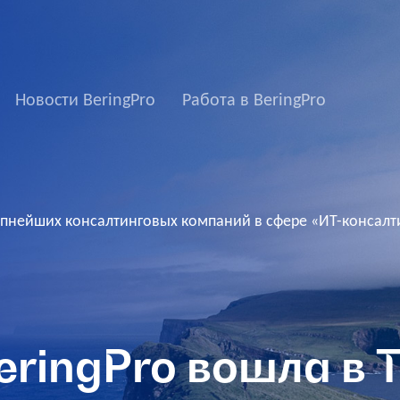
Новости BeringPro
Работа в BeringPro
рупнейших консалтинговых компаний в сфере «ИТ-консалти
ringPro вошла в Т