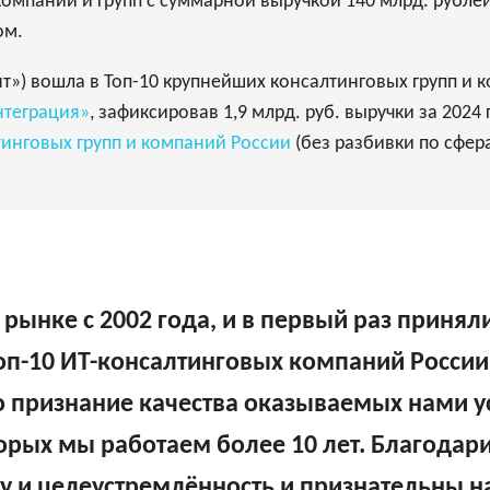
 компаний и групп с суммарной выручкой 140 млрд. рубл
ом.
т») вошла в Топ-10 крупнейших консалтинговых групп и 
нтеграция»
, зафиксировав 1,9 млрд. руб. выручки за 2024
инговых групп и компаний России
(без разбивки по сфер
ынке с 2002 года, и в первый раз приняли
оп-10 ИТ-консалтинговых компаний России
то признание качества оказываемых нами у
торых мы работаем более 10 лет. Благодар
у и целеустремлённость и признательны на