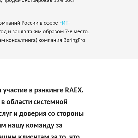
ей, продемонстрировав 15% рост
компаний России в сфере
«ИТ-
 год и заняв таким образом 7-е место.
ам консалтинга) компания BeringPro
 участие в рэнкинге RAEX.
 в области системной
слуг и доверия со стороны
им нашу команду за
шим клиентам за то, что