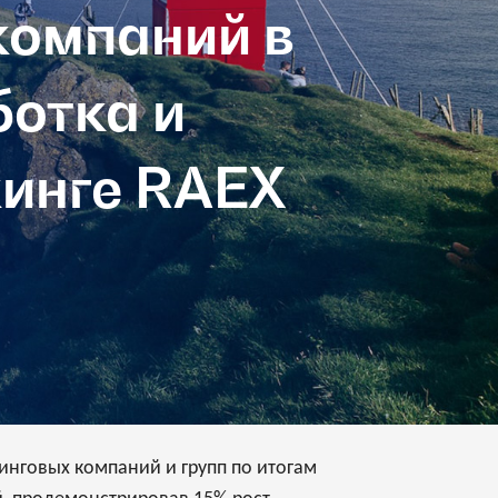
компаний в
ботка и
кинге RAEX
инговых компаний и групп по итогам