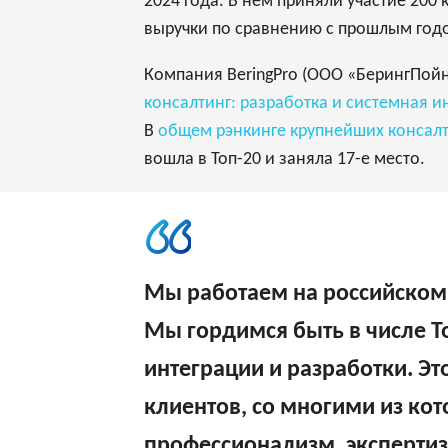
2024 года. В нем приняли участие 200
выручки по сравнению с прошлым год
Компания BeringPro (ООО «БерингПойн
консалтинг: разработка и системная и
В
общем рэнкинге крупнейших консалт
вошла в Топ-20 и заняла 17-е место.
Мы работаем на российском р
Мы гордимся быть в числе Т
интеграции и разработки. Э
клиентов, со многими из ко
профессионализм, экспертиз