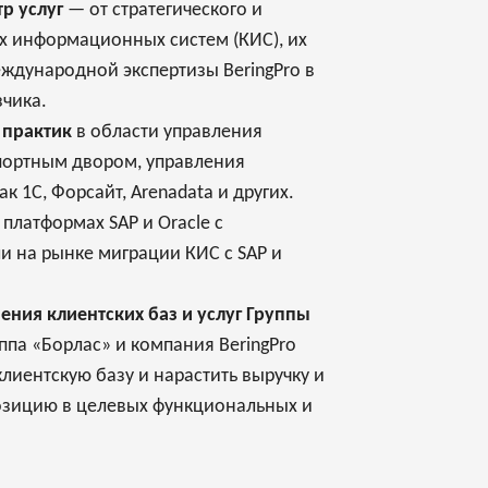
р услуг
— от стратегического и
х информационных систем (КИС), их
еждународной экспертизы BeringPro в
чика.
 практик
в области управления
спортным двором, управления
 1С, Форсайт, Arenadata и других.
платформах SAP и Oracle с
и на рынке миграции КИС с SAP и
ния клиентских баз и услуг Группы
ппа «Борлас» и компания BeringPro
лиентскую базу и нарастить выручку и
позицию в целевых функциональных и