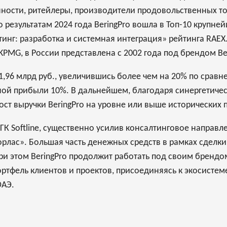
ости, ритейлеры, производители продовольственных то
 результатам 2024 года BeringPro вошла в Топ-10 крупне
тинг: разработка и системная интеграция» рейтинга RAEX
MG, в России представлена с 2002 года под брендом Bear
ла 1,96 млрд руб., увеличившись более чем на 20% по сра
ой прибыли 10%. В дальнейшем, благодаря синергетичес
рост выручки BeringPro на уровне или выше исторических 
в ГК Softline, существенно усилив консалтинговое направ
рлас». Большая часть денежных средств в рамках сделк
. При этом BeringPro продолжит работать под своим бренд
ортфель клиентов и проектов, присоединяясь к экосистеме 
ОАЭ.