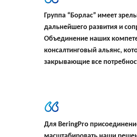
Группа “Борлас” имеет зрел
дальнейшего развития и соп
Объединение наших компетен
консалтинговый альянс, кот
закрывающие все потребност
Для BeringPro присоединение
масштабировать наши решени