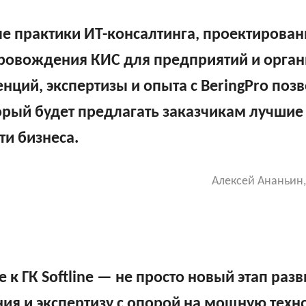
ые практики ИТ-консалтинга, проектирован
ровождения КИС для предприятий и орган
ций, экспертизы и опыта с BeringPro позв
орый будет предлагать заказчикам лучши
и бизнеса.
Алексей Ананьин
 к ГК Softline — не просто новый этап раз
я и экспертизу с опорой на мощную техн