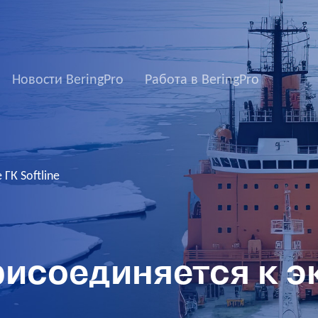
Новости BeringPro
Работа в BeringPro
ГК Softline
рисоединяется к 