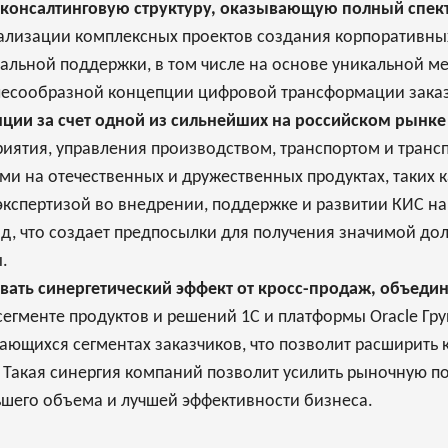
 консалтинговую структуру, оказывающую полный спект
еализации комплексных проектов создания корпоративны
альной поддержки, в том числе на основе уникальной м
лесообразной концепции цифровой трансформации заказ
ции за счет одной из сильнейших на российском рынке
риятия, управления производством, транспортом и тран
 на отечественных и дружественных продуктах, таких как
экспертизой во внедрении, поддержке и развитии КИС на 
од, что создает предпосылки для получения значимой дол
.
ать синергетический эффект от кросс-продаж, объедине
сегменте продуктов и решений 1С и платформы Oracle Гру
ающихся сегментах заказчиков, что позволит расширить к
 Такая синергия компаний позволит усилить рыночную 
ьшего объема и лучшей эффективности бизнеса.