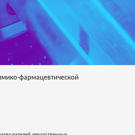
химико-фармацевтической
оизводителей лекарственных