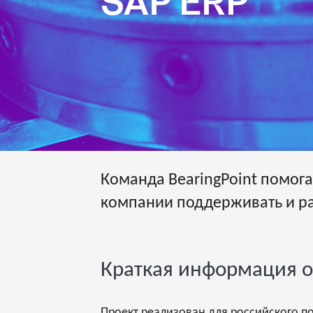
SAP ERP
Команда BearingPoint помог
компании поддерживать и ра
Краткая информация о
Проект реализован для российского 