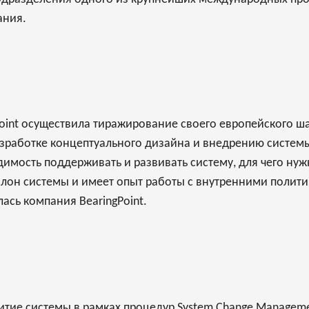
ания.
Point осуществила тиражирование своего европейского ш
азработке концептуального дизайна и внедрению систем
одимость поддерживать и развивать систему, для чего ну
лон системы и имеет опыт работы с внутренними полити
ась компания BearingPoint.
витие системы в рамках процедур System Change Managem