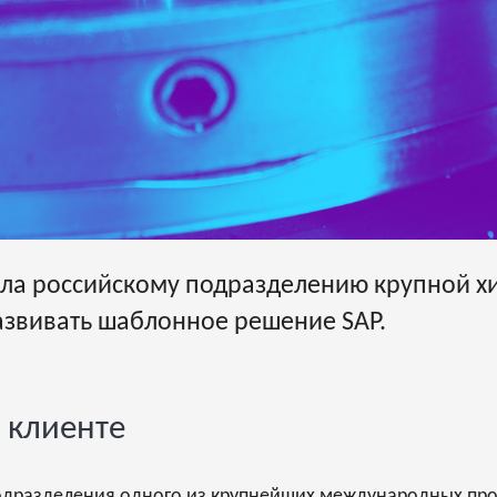
ала российскому подразделению крупной 
звивать шаблонное решение SAP.
 клиенте
подразделения одного из крупнейших международных пр