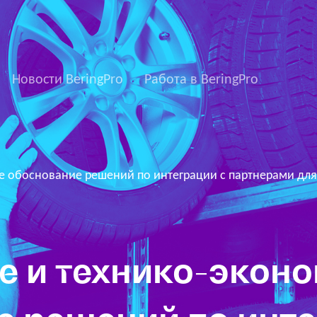
Новости BeringPro
Работа в BeringPro
е обоснование решений по интеграции с партнерами для
е и технико-экон