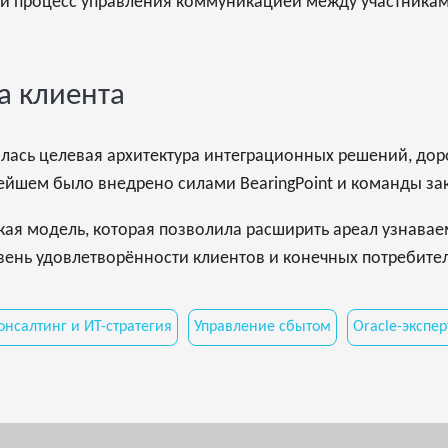
ый процесс управления коммуникацией между участникам
са клиента
илась целевая архитектура интеграционных решений, дор
ейшем было внедрено силами BearingPoint и команды за
ская модель, которая позволила расширить ареал узнава
вень удовлетворённости клиентов и конечных потребите
онсалтинг и ИТ-стратегия
Управление сбытом
Oracle-экспе