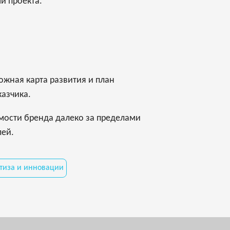
и проекта.
ожная карта развития и план
казчика.
емости бренда далеко за пределами
лей.
ртиза и инновации