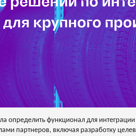
 решений по инте
 для крупного про
гла определить функционал для интеграции
лами партнеров, включая разработку целе