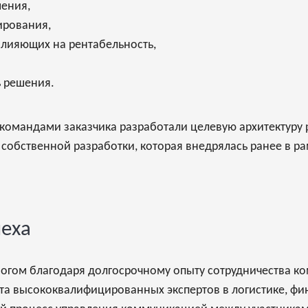
шения,
лирования,
влияющих на рентабельность,
,
ь решения.
 командами заказчика разработали целевую архитектуру р
собственной разработки, которая внедрялась ранее в р
пеха
гом благодаря долгосрочному опыту сотрудничества кома
та высококвалифицированных экспертов в логистике, фи