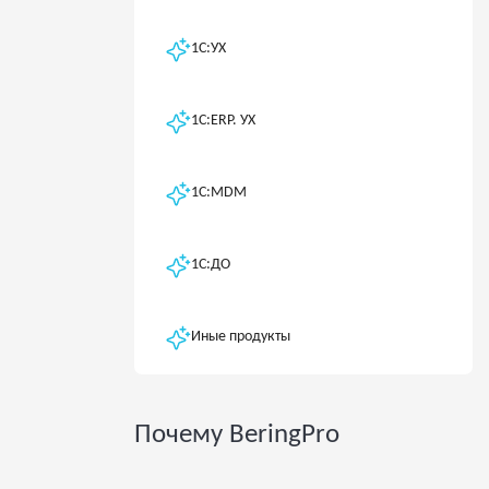
1С:УХ
1С:ERP. УХ
1С:MDM
1C:ДО
Иные продукты
Почему BeringPro