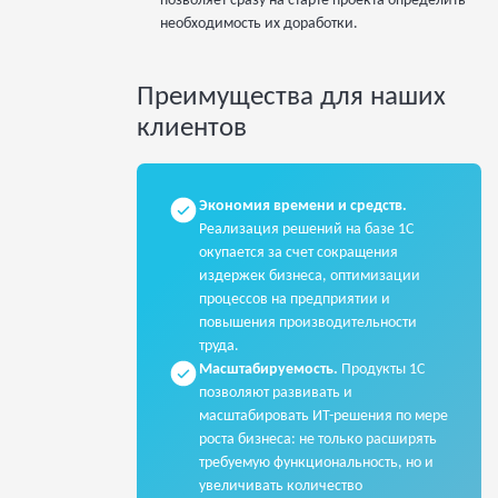
позволяет сразу на старте проекта определить
необходимость их доработки.
Преимущества для наших
клиентов
Экономия времени и средств.
Реализация решений на базе 1С
окупается за счет сокращения
издержек бизнеса, оптимизации
процессов на предприятии и
повышения производительности
труда.
Масштабируемость.
Продукты 1С
позволяют развивать и
масштабировать ИТ-решения по мере
роста бизнеса: не только расширять
требуемую функциональность, но и
увеличивать количество